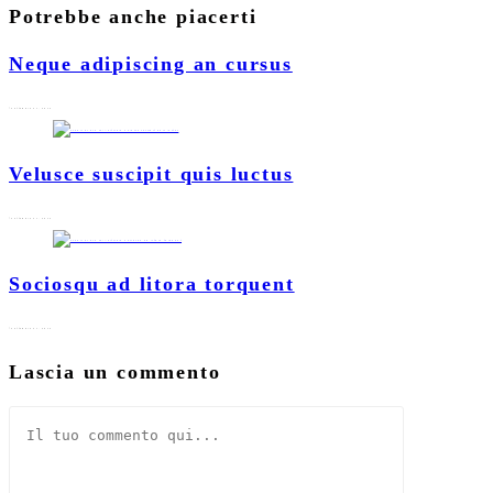
Potrebbe anche piacerti
Neque adipiscing an cursus
Settembre 27, 2016
Velusce suscipit quis luctus
Settembre 27, 2016
Sociosqu ad litora torquent
Settembre 27, 2016
Lascia un commento